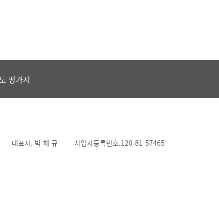
도 평가서
대표자. 박 채 규
사업자등록번호.120-81-57465