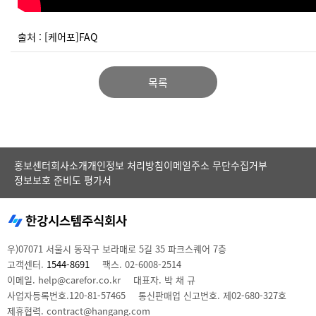
출처 : [케어포]FAQ
목록
홍보센터
회사소개
개인정보 처리방침
이메일주소 무단수집거부
정보보호 준비도 평가서
우)07071 서울시 동작구 보라매로 5길 35 파크스퀘어 7층
고객센터.
1544-8691
팩스. 02-6008-2514
이메일. help@carefor.co.kr
대표자. 박 채 규
사업자등록번호.120-81-57465
통신판매업 신고번호. 제02-680-327호
제휴협력. contract@hangang.com