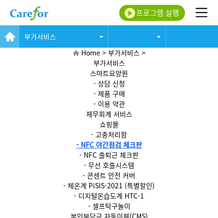
프로그램 실행
부가서비스
Home > 부가서비스 >
부가서비스
스마트요양원
- 상담 신청
- 제품 구매
- 이용 약관
재무회계 서비스
쇼핑몰
- 고충처리함
- NFC 야간점검 체크판
- NFC 출퇴근 체크판
- 무선 호출시스템
- 콘센트 안전 커버
- 체온계 PiSIS-2021 (특별할인)
- 디지털온습도계 HTC-1
- 셀프탁구놀이
본인부담금 자동이체(CMS)